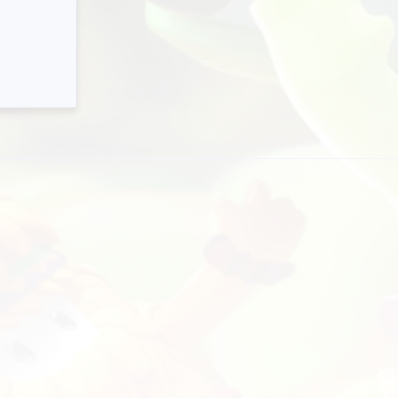
at na The Division 2 ze
4.2
zoptymal
arciem DirectX 11 i 12
cheat do 
ision 2 Toolkit — potężny zestaw ficzerów do Tom
Lekki i zopt
ncy's The Division 2 ze wsparciem renderera
cheat do Th
1 i DX12, pokrywający obie wersje klienta bez
działanie n
binowania…
NPC — sztu
Działa & Aktualne
od
03
Sierpnia
2026
Modyfikacja
2K
577
13
Matsufuji
83
1