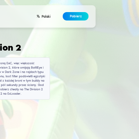
Deweloperzy
Kontakty
Umowa
 Clancy's The Division
 z własnymi zasadami. Gra działa na silniku Snowdrop z ochroną EAC,
any. Na ExLoader trzymamy tylko aktualne cheaty do The Division 2, kt
instalacji. Aimbot z priorytetem na headshoty crituje bossów w Dark Z
ów i łowców przez każdą ścianę Nowego Jorku i Waszyngtonu, loot filt
przyspieszy farm Countdown i Summit, no recoil usunie odrzut z każdej
obny rage preset — instant peek, instant TTK, agenci padają w pół sek
ind SHD leveli i farm eksperckiego gearu staje się banalny. Pobierz ch
 i sezony Manhunt też dostępne. Wszystkie hacki na division 2 na ExL