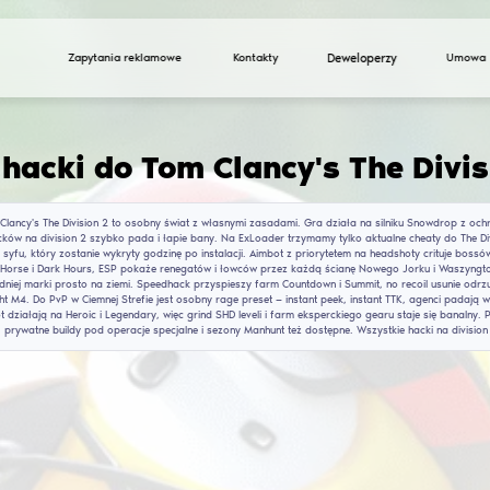
Zapytania reklamowe
Cheaty i hacki do Tom
Cheaty na Tom Clancy's The Division 2 to osobny świat
publicznych hacków na division 2 szybko pada i łapie b
EAC — żadnego syfu, który zostanie wykryty godzinę po 
Operation Iron Horse i Dark Hours, ESP pokaże renegat
i gear odpowiedniej marki prosto na ziemi. Speedhack 
M1A i Lightweight M4. Do PvP w Ciemnej Strefie jest os
mode i one-shot działają na Heroic i Legendary, więc gr
za darmo tutaj, prywatne buildy pod operacje specjalne