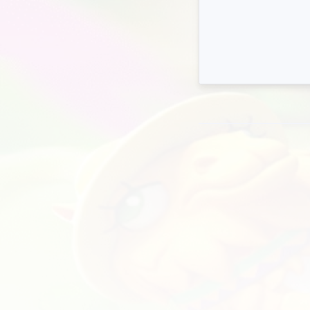
che
wsp
Div
Cla
DX1
kom
🕒