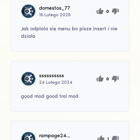
domestos_77
0
15
Lutego
2025
Jak odplala się menu bo pisze insert i nie
działa
ssssssssss
0
24
Lutego
2024
good mod good trol mod
rampage24121
1