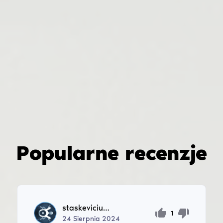
Popularne recenzje
staskeviciusdanielis
1
24
Sierpnia
2024