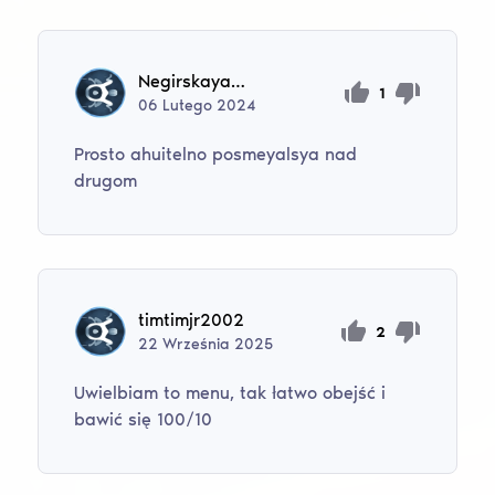
Negirskaya fabrika
1
06
Lutego
2024
Prosto ahuitelno posmeyalsya nad
drugom
timtimjr2002
2
22
Września
2025
Uwielbiam to menu, tak łatwo obejść i
bawić się 100/10