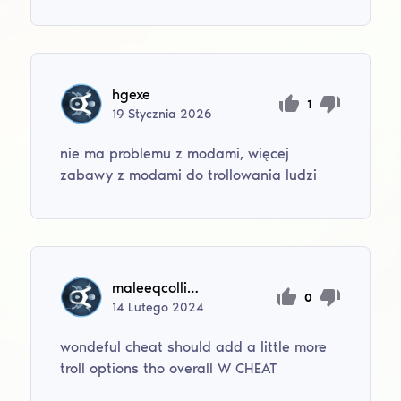
hgexe
1
19
Stycznia
2026
nie ma problemu z modami, więcej
zabawy z modami do trollowania ludzi
maleeqcollins123
0
14
Lutego
2024
wondeful cheat should add a little more
troll options tho overall W CHEAT