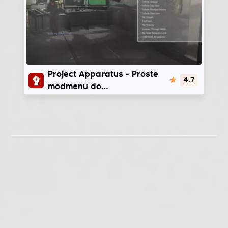
Project Apparatus
Project Apparatus - Proste
4.7
modmenu do
LethalCompany | v49 - v81