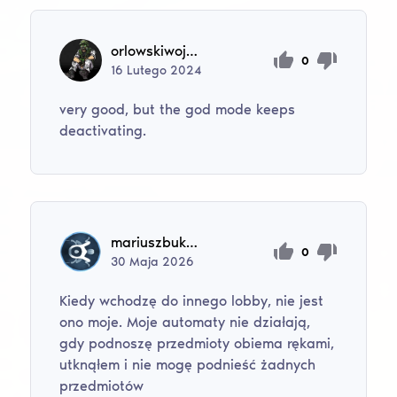
orlowskiwojciechorlowski
0
16
Lutego
2024
very good, but the god mode keeps
deactivating.
mariuszbukowski3212
0
30
Maja
2026
Kiedy wchodzę do innego lobby, nie jest
ono moje. Moje automaty nie działają,
gdy podnoszę przedmioty obiema rękami,
utknąłem i nie mogę podnieść żadnych
przedmiotów