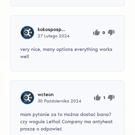
kokospospolitus
0
27
Lutego
2024
very nice, many options everything works
well
wcteon
1
30
Października
2024
mam pytanie za to można dostać bana?
czy wogule Lethal Company ma antyheat
proszę o odpowieć