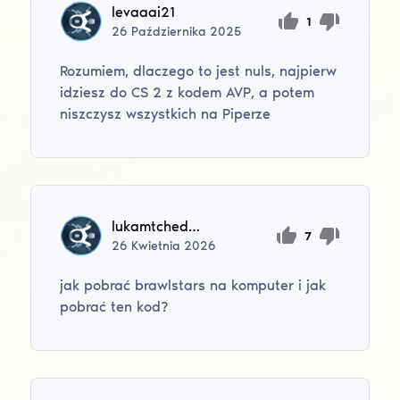
levaaai21
1
26
Października
2025
Rozumiem, dlaczego to jest nuls, najpierw
idziesz do CS 2 z kodem AVP, a potem
niszczysz wszystkich na Piperze
lukamtchedlo1234
7
26
Kwietnia
2026
jak pobrać brawlstars na komputer i jak
pobrać ten kod?