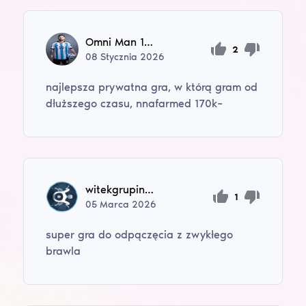
Omni Man 1488
2
08
Stycznia
2026
najlepsza prywatna gra, w którą gram od
dłuższego czasu, nnafarmed 170k~
witekgrupinski
1
05
Marca
2026
super gra do odpączęcia z zwykłego
brawla