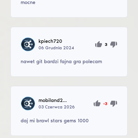
mocne
kpiech720
3
06
Grudnia
2024
nawet git bardzi fajna gra polecam
mobiland240425
-3
03
Czerwca
2026
daj mi brawl stars gems 1000