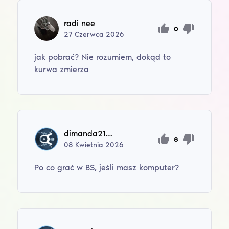
radi nee
0
27
Czerwca
2026
jak pobrać? Nie rozumiem, dokąd to
kurwa zmierza
dimanda21daa11
8
08
Kwietnia
2026
Po co grać w BS, jeśli masz komputer?