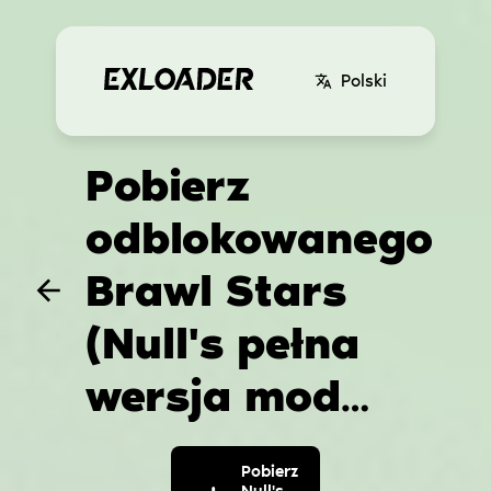
Polski
Pobierz
odblokowanego
Brawl Stars
(Null's pełna
wersja mod
nieskończone
Pobierz
Null's