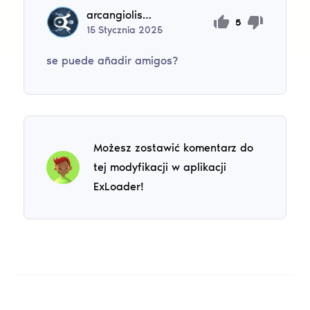
arcangiolisantino5
5
15
Stycznia
2025
se puede añadir amigos?
Możesz zostawić komentarz do
tej modyfikacji w aplikacji
ExLoader!