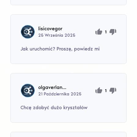
lisicovegor
1
25
Września
2025
Jak uruchomić? Proszę, powiedz mi
olgaverlan701
1
21
Października
2025
Chcę zdobyć dużo kryształów