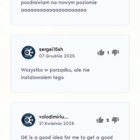
pozdrawiam na nowym poziomie
aaaaaaaaaaaaaaaaaaaaa
sergei15sh
1
07
Grudnia
2025
Wszystko w porządku, ale nie
instalowałem tego
volodimirlukanov402
2
21
Kwietnia
2025
GK is a good idea for me to get a good