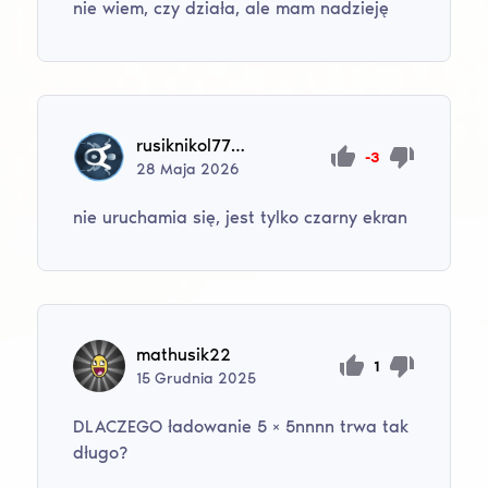
nie wiem, czy działa, ale mam nadzieję
rusiknikol777000zxc
-3
28
Maja
2026
nie uruchamia się, jest tylko czarny ekran
mathusik22
1
15
Grudnia
2025
DLACZEGO ładowanie 5 × 5nnnn trwa tak
długo?