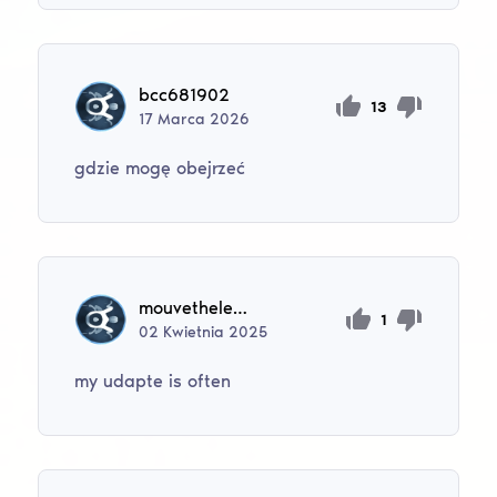
bcc681902
13
17
Marca
2026
gdzie mogę obejrzeć
mouvethelena
1
02
Kwietnia
2025
my udapte is often