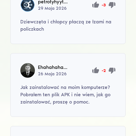
petrotyhyythank
-3
29
Maja
2026
Dziewczęta i chłopcy płaczą ze łzami na
policzkach
Ehahahahahahah231
-2
26
Maja
2026
Jak zainstalować na moim komputerze?
Pobrałem ten plik APK i nie wiem, jak go
zainstalować, proszę o pomoc.