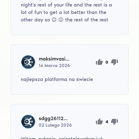
night's rest of your life and the rest is a
lot of fun to get a lot better than the
other day so 😉 😉 the rest of the rest
maksimvasilecko0
0
14
Marca
2026
najlepsza platforma na świecie
sdgg26112004
4
02
Lutego
2026
Witam, pytanie, zainstalowałem już