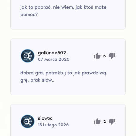
jak to pobrać, nie wiem, jak ktoś może
pomóc?
galkinae502
5
07
Marca
2026
dobra gra. potraktuj to jak prawdziwą
grę, brak słów..
siowxc
2
15
Lutego
2026