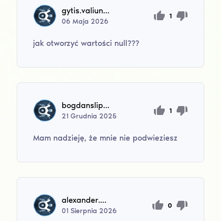
gytis.valiunas12
1
06
Maja
2026
jak otworzyć wartości null???
bogdanslipets24
1
21
Grudnia
2025
Mam nadzieję, że mnie nie podwieziesz
alexander.m.a.wagner
0
01
Sierpnia
2026