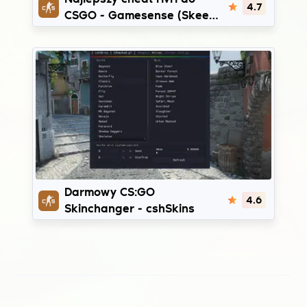
4.7
CSGO - Gamesense (Skeet)
crack
cshSkins
Darmowy CS:GO
4.6
Skinchanger - cshSkins