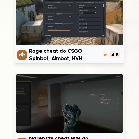
Onetap v3
Rage cheat do CSGO,
4.5
Spinbot, Aimbot, HVH
Gamesense/Skeet
Najlepszy cheat HvH do